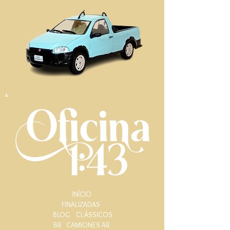
.
INÍCIO
FINALIZADAS
BLOG
CLÁSSICOS
BR
CAMIONES AR