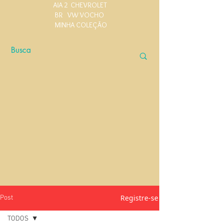
AIA 2
CHEVROLET
BR
VW VOCHO
MINHA COLEÇÃO
Registre-se
Post
TODOS