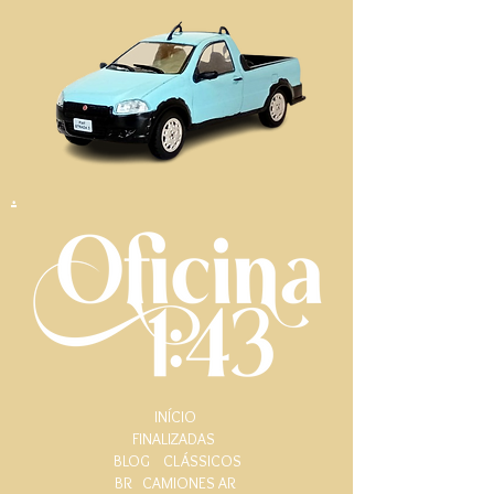
.
INÍCIO
FINALIZADAS
BLOG
CLÁSSICOS
BR
CAMIONES AR