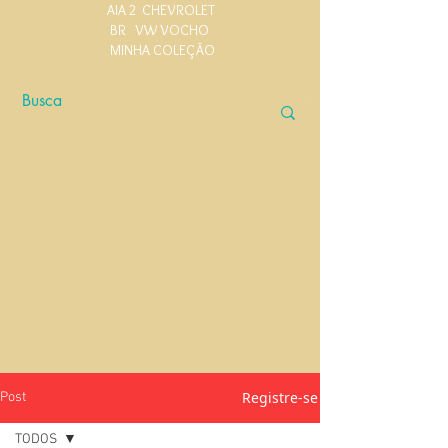
AIA 2
CHEVROLET
BR
VW VOCHO
MINHA COLEÇÃO
Registre-se
Post
TODOS