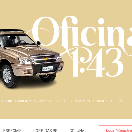
.
COS BR
CAMIONES AR
AIA 2
CHEVROLET BR
VW VOCHO
MINHA COLEÇÃO
Login/Registr
ESPECIAIS
CORRIDAS BR
COLUNA