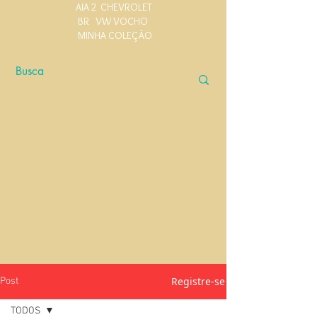
AIA 2
CHEVROLET
BR
VW VOCHO
MINHA COLEÇÃO
Registre-se
Post
TODOS