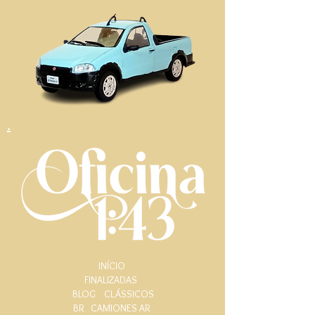
.
INÍCIO
FINALIZADAS
BLOG
CLÁSSICOS
BR
CAMIONES AR