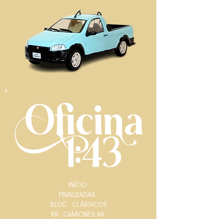
.
INÍCIO
FINALIZADAS
BLOG
CLÁSSICOS
BR
CAMIONES AR