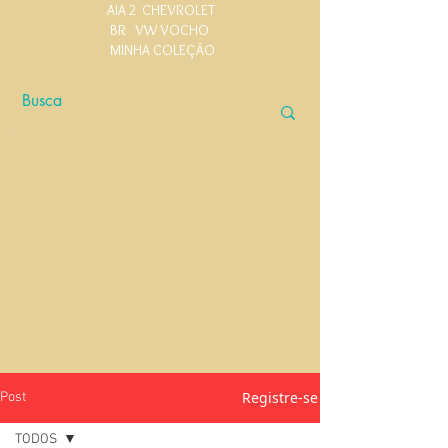
AIA 2
CHEVROLET
BR
VW VOCHO
MINHA COLEÇÃO
Registre-se
Post
TODOS