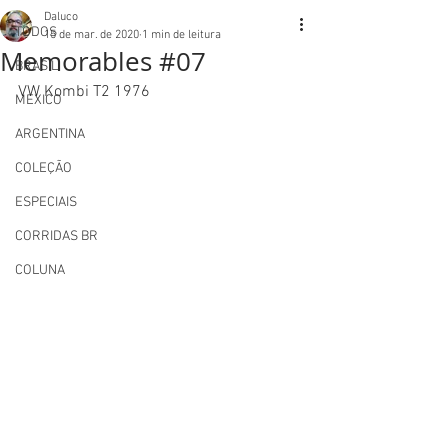
Daluco
TODOS
15 de mar. de 2020
1 min de leitura
Memorables #07
BRASIL
VW Kombi T2 1976
MEXICO
ARGENTINA
COLEÇÃO
ESPECIAIS
CORRIDAS BR
COLUNA