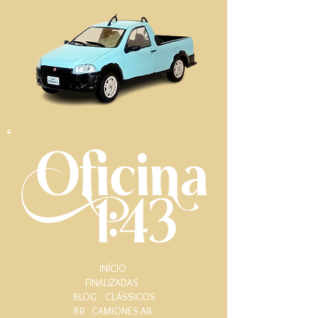
.
INÍCIO
FINALIZADAS
BLOG
CLÁSSICOS
BR
CAMIONES AR