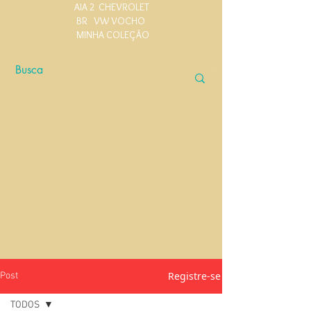
AIA 2
CHEVROLET
BR
VW VOCHO
MINHA COLEÇÃO
Registre-se
Post
TODOS