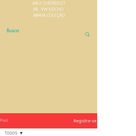
AIA 2
CHEVROLET
BR
VW VOCHO
MINHA COLEÇÃO
Registre-se
Post
TODOS