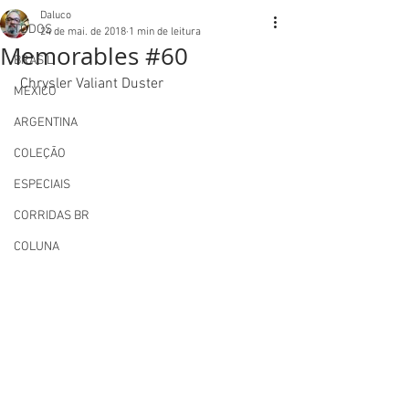
Daluco
TODOS
24 de mai. de 2018
1 min de leitura
Memorables #60
BRASIL
 Chrysler Valiant Duster 
MEXICO
ARGENTINA
COLEÇÃO
ESPECIAIS
CORRIDAS BR
COLUNA