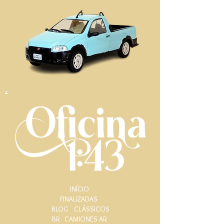
.
INÍCIO
FINALIZADAS
BLOG
CLÁSSICOS
BR
CAMIONES AR