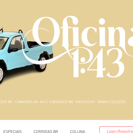
.
COS BR
CAMIONES AR
AIA 2
CHEVROLET BR
VW VOCHO
MINHA COLEÇÃO
Login/Registr
ESPECIAIS
CORRIDAS BR
COLUNA