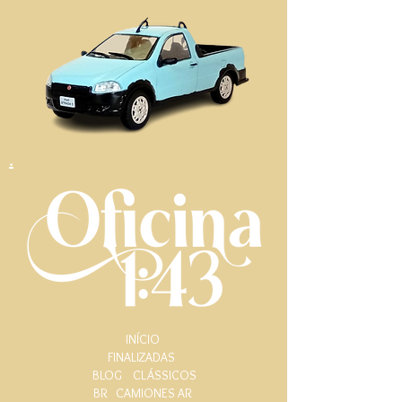
.
INÍCIO
FINALIZADAS
BLOG
CLÁSSICOS
BR
CAMIONES AR