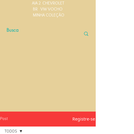
AIA 2
CHEVROLET
BR
VW VOCHO
MINHA COLEÇÃO
Registre-se
Post
TODOS