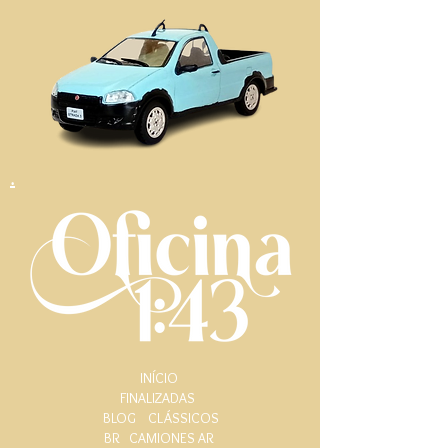
.
INÍCIO
FINALIZADAS
BLOG
CLÁSSICOS
BR
CAMIONES AR