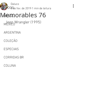
Daluco
TODOS
8 de fev. de 2019
1 min de leitura
Memorables 76
BRASIL
 Jeep Wrangler (1995) 
MEXICO
ARGENTINA
COLEÇÃO
ESPECIAIS
CORRIDAS BR
COLUNA