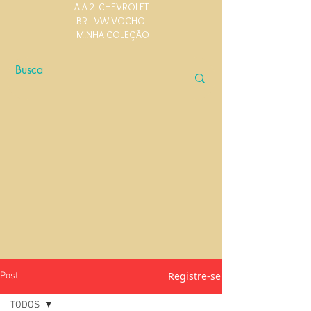
AIA 2
CHEVROLET
BR
VW VOCHO
MINHA COLEÇÃO
Registre-se
Post
TODOS