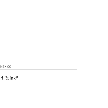
MEXICO
Ver tudo
Posts recentes