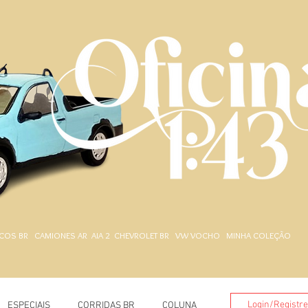
.
COS BR
CAMIONES AR
AIA 2
CHEVROLET BR
VW VOCHO
MINHA COLEÇÃO
Login/Registr
ESPECIAIS
CORRIDAS BR
COLUNA