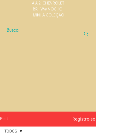
AIA 2
CHEVROLET
BR
VW VOCHO
MINHA COLEÇÃO
Registre-se
Post
TODOS