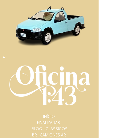
.
INÍCIO
FINALIZADAS
BLOG
CLÁSSICOS
BR
CAMIONES AR