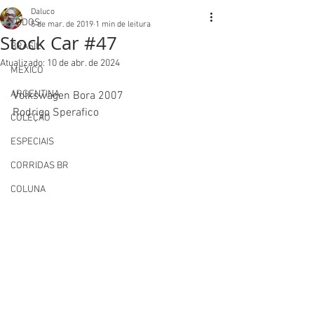
Daluco
TODOS
5 de mar. de 2019
1 min de leitura
Stock Car #47
BRASIL
Atualizado:
10 de abr. de 2024
MEXICO
ARGENTINA
Volkswagen Bora 2007
Rodrigo Sperafico
COLEÇÃO
ESPECIAIS
CORRIDAS BR
COLUNA