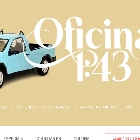
.
COS BR
CAMIONES AR
AIA 2
CHEVROLET BR
VW VOCHO
MINHA COLEÇÃO
Login/Registr
ESPECIAIS
CORRIDAS BR
COLUNA