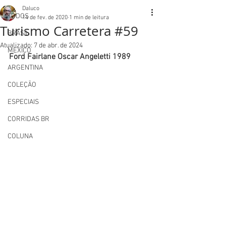
Daluco
TODOS
14 de fev. de 2020
1 min de leitura
Turismo Carretera #59
BRASIL
Atualizado:
7 de abr. de 2024
MEXICO
Ford Fairlane Oscar Angeletti 1989
ARGENTINA
COLEÇÃO
ESPECIAIS
CORRIDAS BR
COLUNA