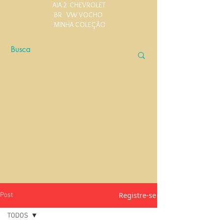
AIA 2
CHEVROLET
BR
VW VOCHO
MINHA COLEÇÃO
Registre-se
Post
TODOS