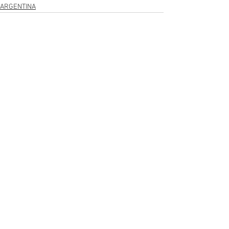
ARGENTINA
Ver tudo
Posts recentes