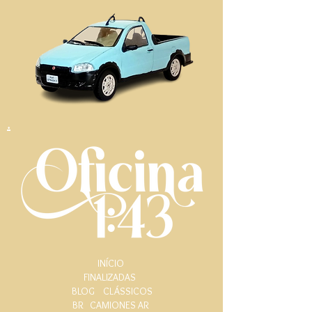
.
INÍCIO
FINALIZADAS
BLOG
CLÁSSICOS
BR
CAMIONES AR