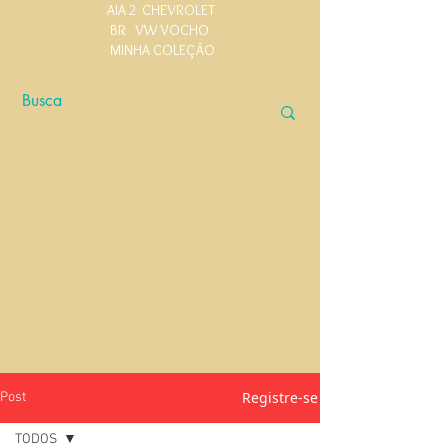
AIA 2
CHEVROLET
BR
VW VOCHO
MINHA COLEÇÃO
Registre-se
Post
TODOS