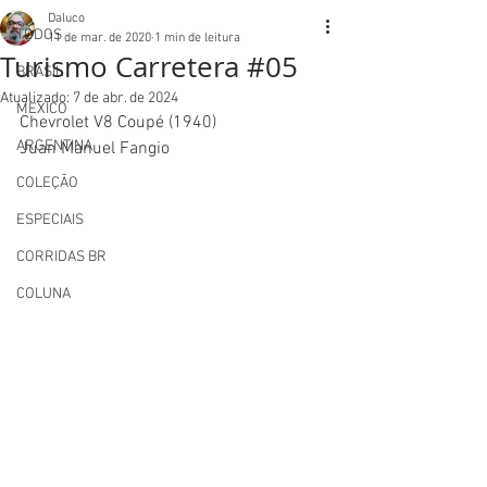
Daluco
TODOS
11 de mar. de 2020
1 min de leitura
Turismo Carretera #05
BRASIL
Atualizado:
7 de abr. de 2024
MEXICO
Chevrolet V8 Coupé (1940) 
ARGENTINA
Juan Manuel Fangio
COLEÇÃO
ESPECIAIS
CORRIDAS BR
COLUNA