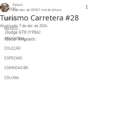
Daluco
TODOS
5 de dez. de 2018
1 min de leitura
Turismo Carretera #28
BRASIL
Atualizado:
7 de abr. de 2024
MEXICO
Dodge GTX (1986)
ARGENTINA
Oscar Angeletti
COLEÇÃO
ESPECIAIS
CORRIDAS BR
COLUNA