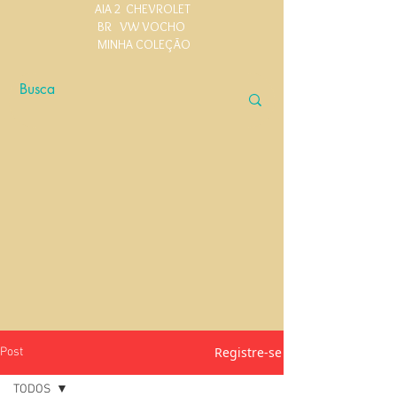
AIA 2
CHEVROLET
BR
VW VOCHO
MINHA COLEÇÃO
Registre-se
Post
TODOS