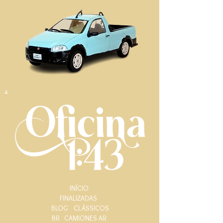
.
INÍCIO
FINALIZADAS
BLOG
CLÁSSICOS
BR
CAMIONES AR