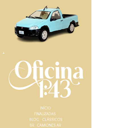
.
INÍCIO
FINALIZADAS
BLOG
CLÁSSICOS
BR
CAMIONES AR