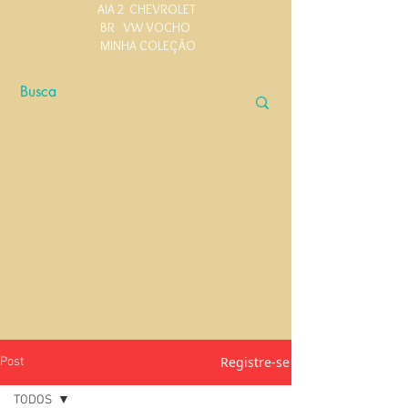
AIA 2
CHEVROLET
BR
VW VOCHO
MINHA COLEÇÃO
Registre-se
Post
TODOS