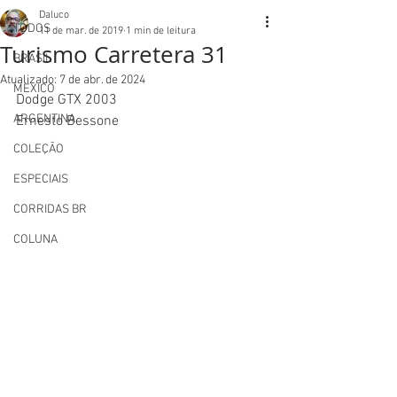
Daluco
TODOS
11 de mar. de 2019
1 min de leitura
Turismo Carretera 31
BRASIL
Atualizado:
7 de abr. de 2024
MEXICO
Dodge GTX 2003
ARGENTINA
Ernesto Bessone
COLEÇÃO
ESPECIAIS
CORRIDAS BR
COLUNA