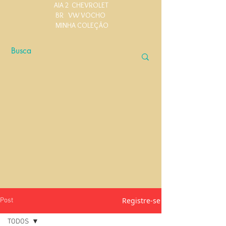
AIA 2
CHEVROLET
BR
VW VOCHO
MINHA COLEÇÃO
Registre-se
Post
TODOS