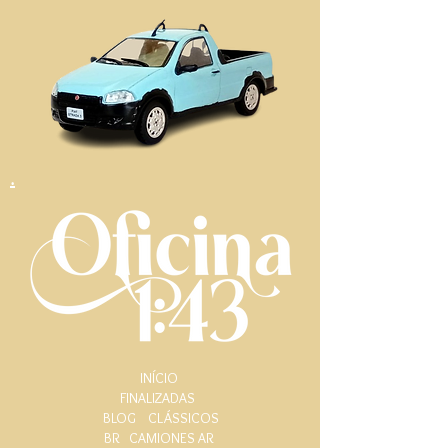
.
INÍCIO
FINALIZADAS
BLOG
CLÁSSICOS
BR
CAMIONES AR