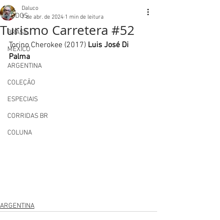
Daluco
TODOS
7 de abr. de 2024
1 min de leitura
Turismo Carretera #52
BRASIL
Torino Cherokee (2017) 
Luis José Di 
MEXICO
Palma
ARGENTINA
COLEÇÃO
ESPECIAIS
CORRIDAS BR
COLUNA
ARGENTINA