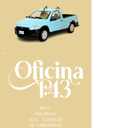
.
INÍCIO
FINALIZADAS
BLOG
CLÁSSICOS
BR
CAMIONES AR