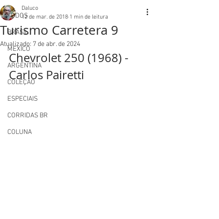
Daluco
TODOS
12 de mar. de 2018
1 min de leitura
Turismo Carretera 9
BRASIL
Atualizado:
7 de abr. de 2024
MEXICO
Chevrolet 250 (1968) - 
ARGENTINA
Carlos Pairetti
COLEÇÃO
ESPECIAIS
CORRIDAS BR
COLUNA