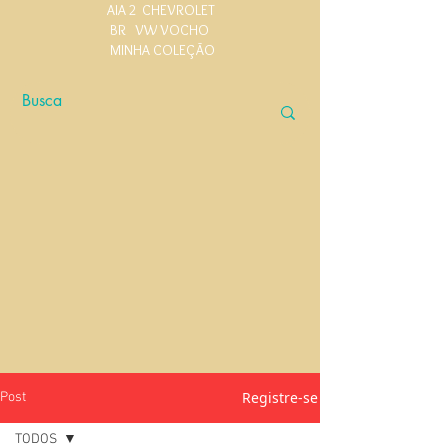
AIA 2
CHEVROLET
BR
VW VOCHO
MINHA COLEÇÃO
Registre-se
Post
TODOS