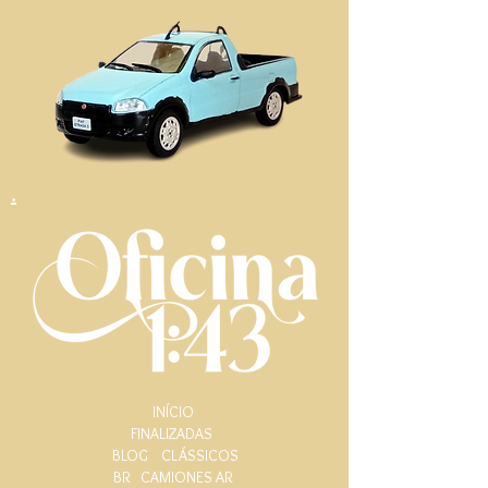
.
INÍCIO
FINALIZADAS
BLOG
CLÁSSICOS
BR
CAMIONES AR