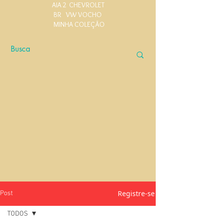
AIA 2
CHEVROLET
BR
VW VOCHO
MINHA COLEÇÃO
Registre-se
Post
TODOS