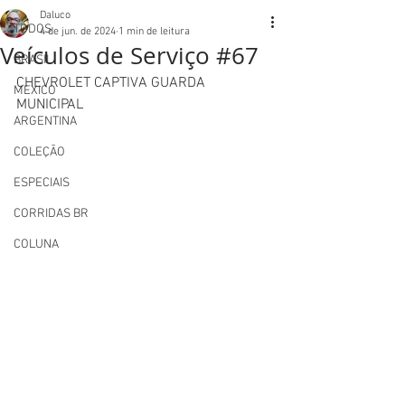
Daluco
TODOS
4 de jun. de 2024
1 min de leitura
Veículos de Serviço #67
BRASIL
CHEVROLET CAPTIVA GUARDA 
MEXICO
MUNICIPAL
ARGENTINA
COLEÇÃO
ESPECIAIS
CORRIDAS BR
COLUNA