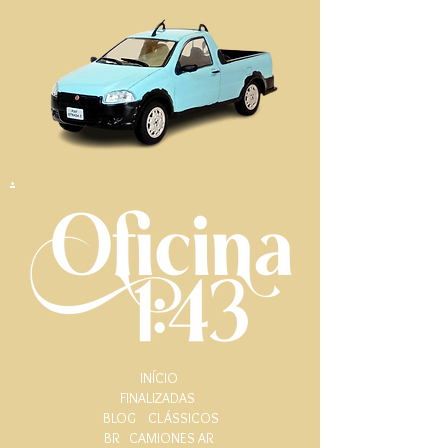
.
INÍCIO
FINALIZADAS
BLOG
CLÁSSICOS
BR
CAMIONES AR