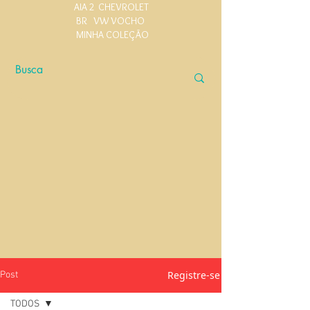
AIA 2
CHEVROLET
BR
VW VOCHO
MINHA COLEÇÃO
Registre-se
Post
TODOS