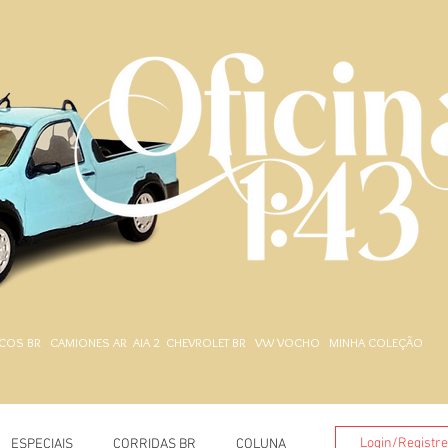
.
COS BR
CAMIONES AR
AIA 2
CHEVROLET BR
VW VOCHO
MINHA COLEÇÃO
Login/Registr
ESPECIAIS
CORRIDAS BR
COLUNA