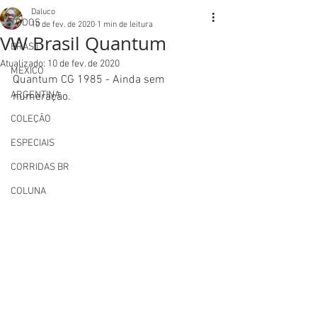
Daluco
TODOS
10 de fev. de 2020
1 min de leitura
VW Brasil Quantum
BRASIL
Atualizado:
10 de fev. de 2020
MEXICO
Quantum CG 1985 - Ainda sem 
ARGENTINA
numeração.
COLEÇÃO
ESPECIAIS
CORRIDAS BR
COLUNA