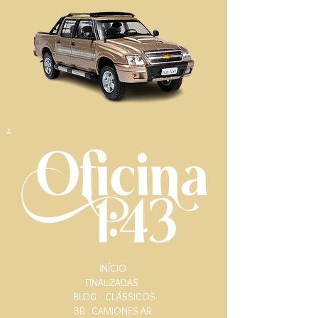
.
INÍCIO
FINALIZADAS
BLOG
CLÁSSICOS
BR
CAMIONES AR