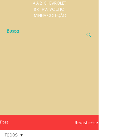
AIA 2
CHEVROLET
BR
VW VOCHO
MINHA COLEÇÃO
Registre-se
Post
TODOS