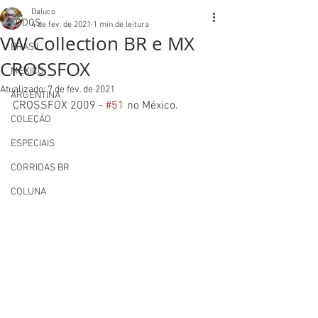
Daluco
TODOS
4 de fev. de 2021
1 min de leitura
VW Collection BR e MX
BRASIL
CROSSFOX
MEXICO
Atualizado:
7 de fev. de 2021
ARGENTINA
CROSSFOX 2009 - 
#51
 no México.
COLEÇÃO
ESPECIAIS
CORRIDAS BR
COLUNA