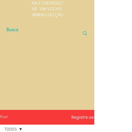
AIA 2
CHEVROLET
BR
VW VOCHO
MINHA COLEÇÃO
Registre-se
Post
TODOS