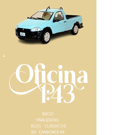
.
INÍCIO
FINALIZADAS
BLOG
CLÁSSICOS
BR
CAMIONES AR