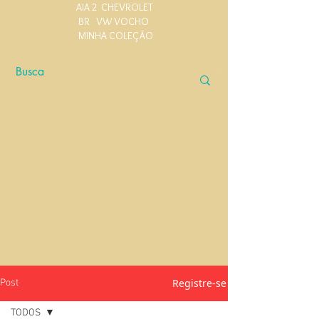
AIA 2
CHEVROLET
BR
VW VOCHO
MINHA COLEÇÃO
Registre-se
Post
TODOS