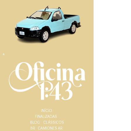
.
INÍCIO
FINALIZADAS
BLOG
CLÁSSICOS
BR
CAMIONES AR