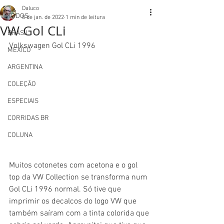
Daluco
TODOS
8 de jan. de 2022
1 min de leitura
VW Gol CLi
BRASIL
Volkswagen Gol CLi 1996
MEXICO
ARGENTINA
COLEÇÃO
ESPECIAIS
CORRIDAS BR
COLUNA
Muitos cotonetes com acetona e o gol 
top da VW Collection se transforma num 
Gol CLi 1996 normal. Só tive que 
imprimir os decalcos do logo VW que 
também saíram com a tinta colorida que 