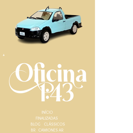
.
INÍCIO
FINALIZADAS
BLOG
CLÁSSICOS
BR
CAMIONES AR