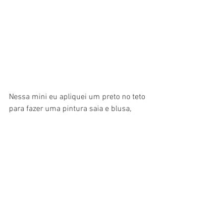
Nessa mini eu apliquei um preto no teto 
para fazer uma pintura saia e blusa, 
comum nos modelos dessa época.
BRASIL
COLEÇÃO
Ver tudo