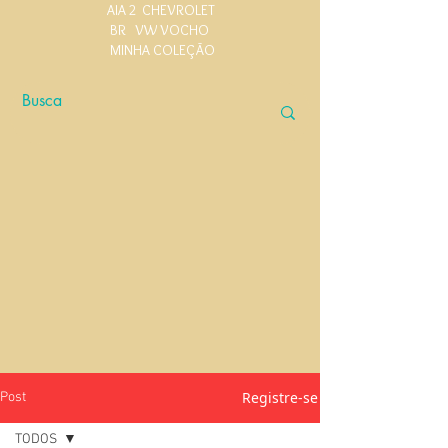
AIA 2
CHEVROLET
BR
VW VOCHO
MINHA COLEÇÃO
Registre-se
Post
TODOS