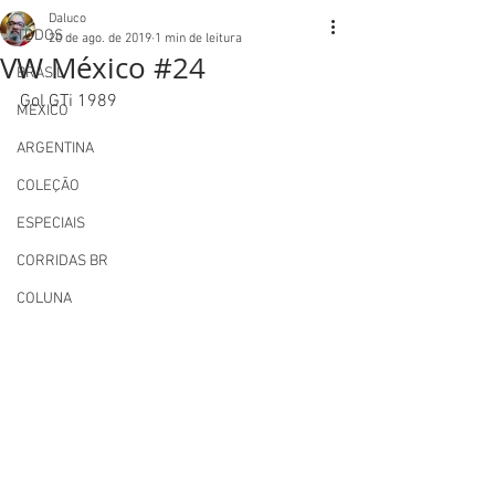
Daluco
TODOS
20 de ago. de 2019
1 min de leitura
VW México #24
BRASIL
Gol GTi 1989
MEXICO
ARGENTINA
COLEÇÃO
ESPECIAIS
CORRIDAS BR
COLUNA