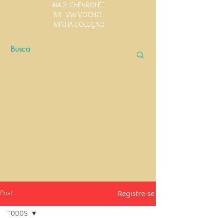
AIA 2
CHEVROLET
BR
VW VOCHO
MINHA COLEÇÃO
Registre-se
Post
TODOS