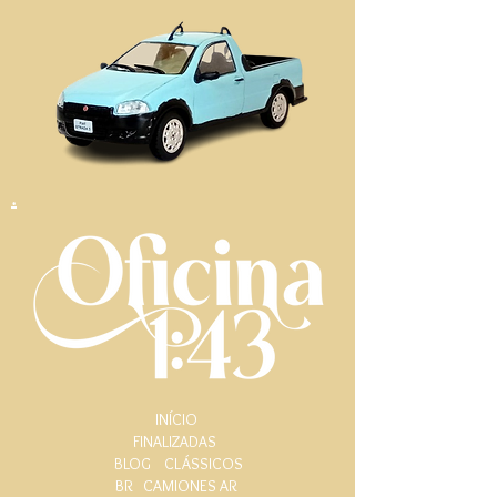
.
INÍCIO
FINALIZADAS
BLOG
CLÁSSICOS
BR
CAMIONES AR