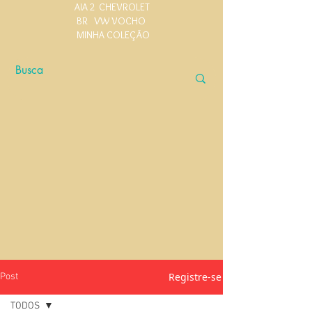
AIA 2
CHEVROLET
BR
VW VOCHO
MINHA COLEÇÃO
Registre-se
Post
TODOS