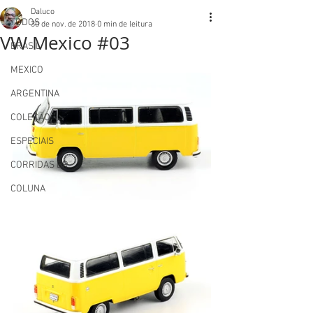
Daluco
TODOS
30 de nov. de 2018
0 min de leitura
VW Mexico #03
BRASIL
MEXICO
ARGENTINA
COLEÇÃO
ESPECIAIS
CORRIDAS BR
COLUNA