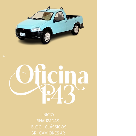
.
INÍCIO
FINALIZADAS
BLOG
CLÁSSICOS
BR
CAMIONES AR