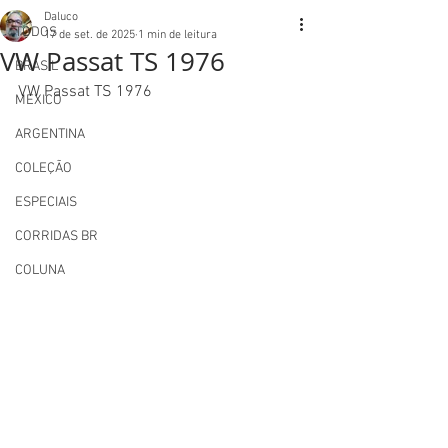
Daluco
TODOS
17 de set. de 2025
1 min de leitura
VW Passat TS 1976
BRASIL
VW Passat TS 1976
MEXICO
ARGENTINA
COLEÇÃO
ESPECIAIS
CORRIDAS BR
COLUNA