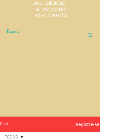
AIA 2
CHEVROLET
BR
VW VOCHO
MINHA COLEÇÃO
Registre-se
Post
TODOS