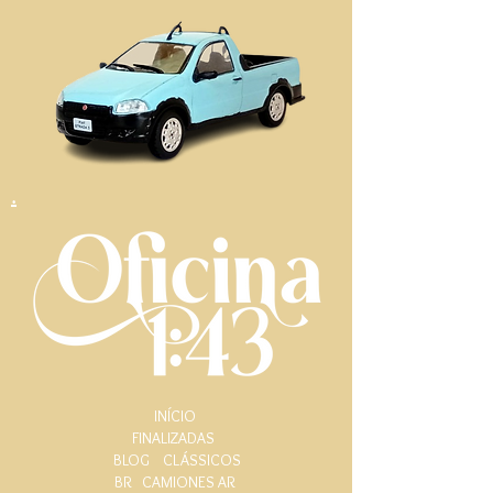
.
INÍCIO
FINALIZADAS
BLOG
CLÁSSICOS
BR
CAMIONES AR