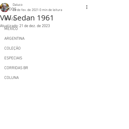
Daluco
TODOS
26 de fev. de 2021
0 min de leitura
VW Sedan 1961
BRASIL
Atualizado:
21 de dez. de 2023
MEXICO
ARGENTINA
COLEÇÃO
ESPECIAIS
CORRIDAS BR
COLUNA