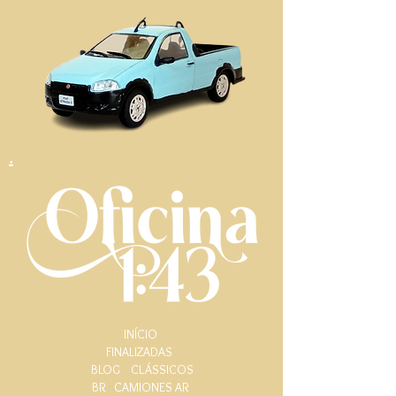
.
INÍCIO
FINALIZADAS
BLOG
CLÁSSICOS
BR
CAMIONES AR