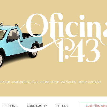
.
COS BR
CAMIONES AR
AIA 2
CHEVROLET BR
VW VOCHO
MINHA COLEÇÃO
Login/Registr
ESPECIAIS
CORRIDAS BR
COLUNA