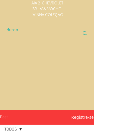
AIA 2
CHEVROLET
BR
VW VOCHO
MINHA COLEÇÃO
Registre-se
Post
TODOS