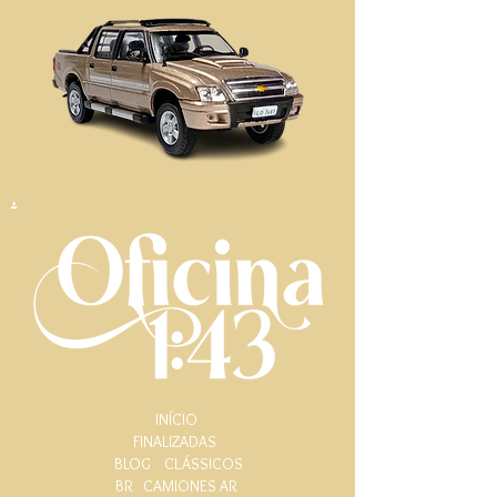
.
INÍCIO
FINALIZADAS
BLOG
CLÁSSICOS
BR
CAMIONES AR