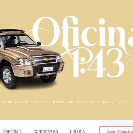
.
COS BR
CAMIONES AR
AIA 2
CHEVROLET BR
VW VOCHO
MINHA COLEÇÃO
Login/Registr
ESPECIAIS
CORRIDAS BR
COLUNA