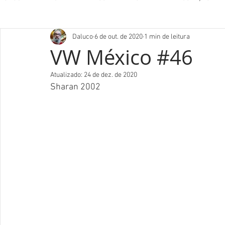
Daluco
6 de out. de 2020
1 min de leitura
VW México #46
Atualizado:
24 de dez. de 2020
Sharan 2002