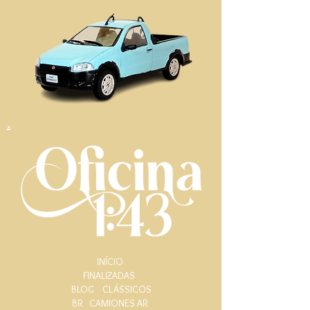
.
INÍCIO
FINALIZADAS
BLOG
CLÁSSICOS
BR
CAMIONES AR