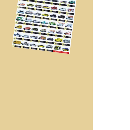
01
02
VW
VERANEIO
KOMBI
AMBULÂNCIA
ESCOLAR
03
04
VW
JEEP
FUSCA
WILLYS
TELESP
BOMBEIROS